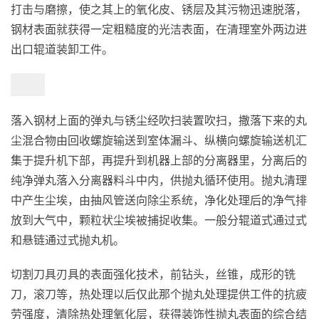
打击与磨擦，使之其上的氧化皮、锈层及其污物迅速脱落，
钢材表面就获得一定粗糙度的光洁表面，在清理室外两边进
出口辊道装卸工件。
落入钢材上面的弹丸与锈尘经吹扫装置吹扫，撒落下来的丸
尘混合物由回收螺旋输送到室体漏斗、纵横向螺旋输送机汇
集于提升机下部，再提升到机器上部的分离器里，分离后的
纯净弹丸落入分离器料斗中内，供抛丸循环使用。抛丸清理
中产生尘埃，由抽风管送向除尘系统，净化处理后的净气排
放到大气中，颗粒状尘埃被捕捉收集。一般分辊道式通过式
和悬链通过式抛丸机。
切割刀具刃具的表面强化技术，前钻头，丝锥，成形的铣
刀，滚刀等，热处理以后仅此那个抛丸处理提供工件的抗疲
劳强度，清除热处理氧化层，获得装饰性抛丸表面的综合结