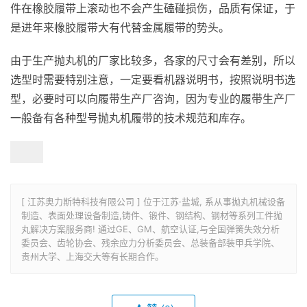
件在橡胶履带上滚动也不会产生磕碰损伤，品质有保证，于
是进年来橡胶履带大有代替金属履带的势头。
由于生产抛丸机的厂家比较多，各家的尺寸会有差别，所以
选型时需要特别注意，一定要看机器说明书，按照说明书选
型，必要时可以向履带生产厂咨询，因为专业的履带生产厂
一般备有各种型号抛丸机履带的技术规范和库存。
[ 江苏奥力斯特科技有限公司 ] 位于江苏·盐城, 系从事抛丸机械设备
制造、表面处理设备制造,铸件、锻件、钢结构、钢材等系列工件抛
丸解决方案服务商! 通过GE、GM、航空认证,与全国弹簧失效分析
委员会、齿轮协会、残余应力分析委员会、总装备部装甲兵学院、
贵州大学、上海交大等有长期合作。