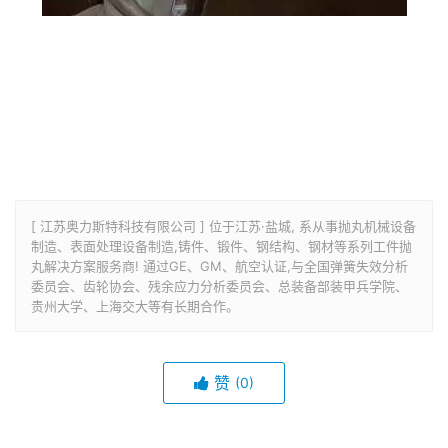
[ 江苏奥力斯特科技有限公司 ] 位于江苏·盐城, 系从事抛丸机械设备
制造、表面处理设备制造,铸件、锻件、钢结构、钢材等系列工件抛
丸解决方案服务商! 通过GE、GM、航空认证,与全国弹簧失效分析
委员会、齿轮协会、残余应力分析委员会、总装备部装甲兵学院、
贵州大学、上海交大等有长期合作。
赞
(0)