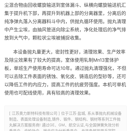
尘混合物由回收螺旋输送到室体漏斗、纵横向螺旋输送机汇
集于提升机下部，再提升到机器上部的分离器里，分离后的
纯净弹丸落入分离器料斗中内，供抛丸循环使用。抛丸清理
中产生尘埃，由抽风管送向除尘系统，净化处理后的净气排
放到大气中，颗粒状尘埃被捕捉收集。
本设备抛丸量更大，密封性更好，清理效果、生产效率
及除尘效果有了较大的提高，室体使用轧制Mn13室体护
板，单班生产使用寿命可达10年。通过抛丸清理强化，不但
可以去除工件表面的锈蚀、氧化皮、铸造后的型砂等，还可
以降低工件的内应力，提高工件的抗疲劳强度。本机可单机
使用也可配线使用，具有较高的清理效果。
[ 江苏奥力斯特科技有限公司 ] 位于江苏·盐城, 系从事抛丸机械设备
制造、表面处理设备制造,铸件、锻件、钢结构、钢材等系列工件抛
丸解决方案服务商! 通过GE、GM、航空认证,与全国弹簧失效分析
委员会、齿轮协会、残余应力分析委员会、总装备部装甲兵学院、