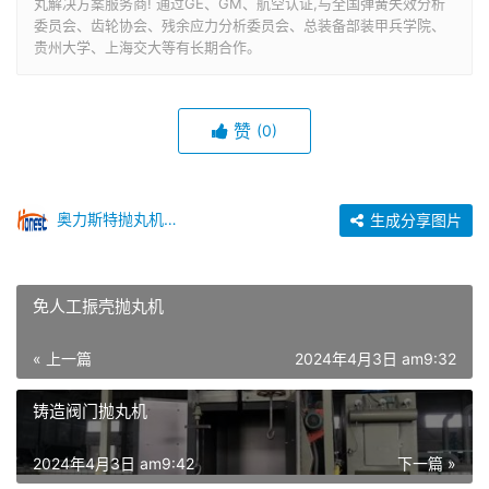
丸解决方案服务商! 通过GE、GM、航空认证,与全国弹簧失效分析
委员会、齿轮协会、残余应力分析委员会、总装备部装甲兵学院、
贵州大学、上海交大等有长期合作。
赞
(0)
奥力斯特抛丸机设备
生成分享图片
免人工振壳抛丸机
« 上一篇
2024年4月3日 am9:32
铸造阀门抛丸机
2024年4月3日 am9:42
下一篇 »