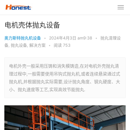
电机壳体抛丸设备
奥力斯特抛丸机设备
•
2024年4月3日 am9:38
•
抛丸清理设
备
,
抛丸设备
,
解决方案
•
阅读 753
电机外壳一般采用压铸和消失模铸造,在对电机外壳抛丸清
理过程中,一般需要使用吊钩式抛丸机,或者连续悬梁通过式
抛丸机,并根据抛丸实际需要,设计抛丸角度、钢丸硬度、大
小、抛丸速度等工艺,实现高效节能抛丸.