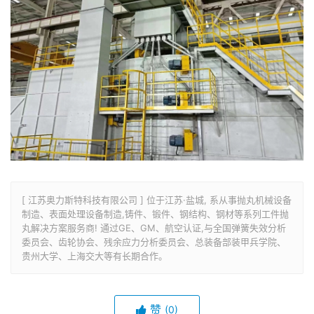
[ 江苏奥力斯特科技有限公司 ] 位于江苏·盐城, 系从事抛丸机械设备
制造、表面处理设备制造,铸件、锻件、钢结构、钢材等系列工件抛
丸解决方案服务商! 通过GE、GM、航空认证,与全国弹簧失效分析
委员会、齿轮协会、残余应力分析委员会、总装备部装甲兵学院、
贵州大学、上海交大等有长期合作。
赞
(0)