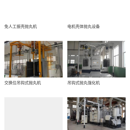
免人工振壳抛丸机
电机壳体抛丸设备
交换位吊钩式抛丸机
吊钩式抛丸强化机