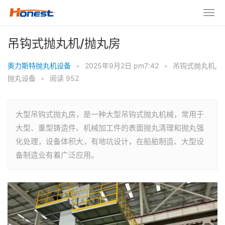
吊钩式抛丸机/抛丸房
奥力斯特抛丸机设备
•
2025年9月2日 pm7:42
•
吊钩式抛丸机
,
抛丸设备
•
阅读 952
大型吊钩式抛丸房，是一种大型吊钩式抛丸机械，常用于
大型、重型铸造件、机械加工件的表面抛丸清理和抛丸强
化处理，设备体积大，有地坑设计，在船舶制造、大型设
备制造业有着广泛应用。