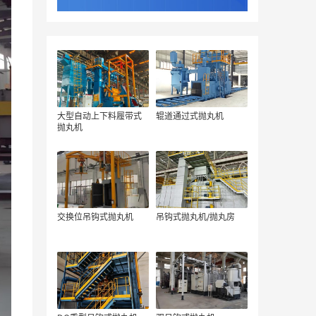
大型自动上下料履带式
辊道通过式抛丸机
抛丸机
交换位吊钩式抛丸机
吊钩式抛丸机/抛丸房