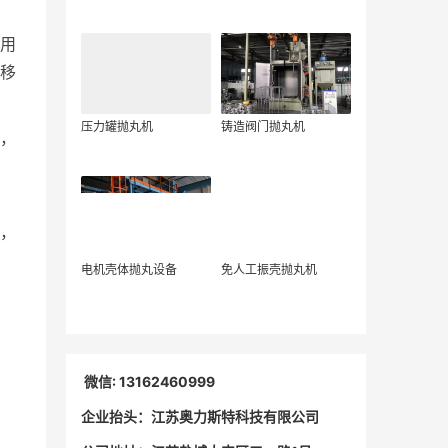
用
移
压力罐抛丸机
铸造阀门抛丸机
，
，
电机壳体抛丸设备
免人工振壳抛丸机
微信: 13162460999
企业抬头：江苏奥力斯特科技有限公司