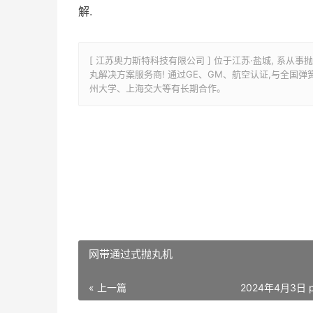
解.
[ 江苏奥力斯特科技有限公司 ] 位于江苏·盐城, 系
丸解决方案服务商! 通过GE、GM、航空认证,与全
州大学、上海交大等有长期合作。
网带通过式抛丸机
« 上一篇
2024年4月3日 p