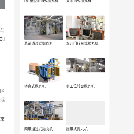
DG重型吊钩式抛丸机
双吊钩式抛丸机
与
加
悬链通过式抛丸机
双开门转台式抛丸机
转盘式抛丸机
多工位转台抛丸机
区
或
来
网带通过式抛丸机
履带式抛丸机