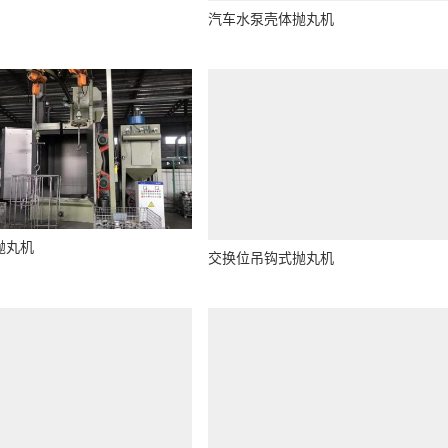
上下料履带式抛丸机
铸造阀门抛丸机
钩式抛丸机
悬链通过式抛丸机