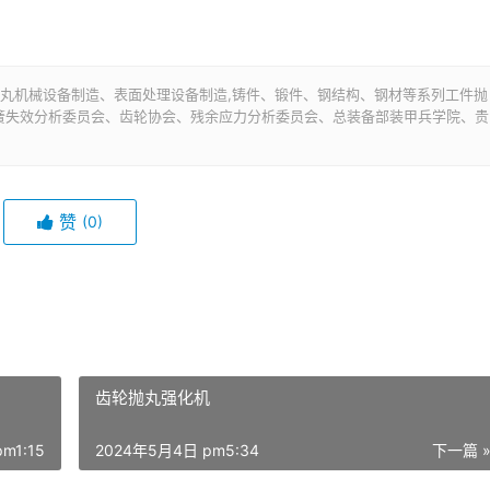
从事抛丸机械设备制造、表面处理设备制造,铸件、锻件、钢结构、钢材等系列工件抛
国弹簧失效分析委员会、齿轮协会、残余应力分析委员会、总装备部装甲兵学院、贵
赞
(0)
齿轮抛丸强化机
m1:15
2024年5月4日 pm5:34
下一篇 