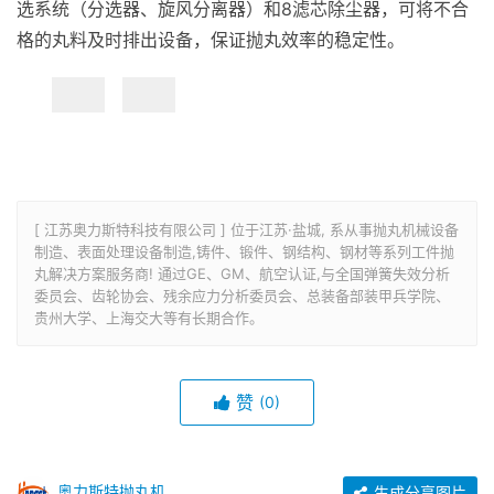
选系统（分选器、旋风分离器）和8滤芯除尘器，可将不合
格的丸料及时排出设备，保证抛丸效率的稳定性。
[ 江苏奥力斯特科技有限公司 ] 位于江苏·盐城, 系从事抛丸机械设备
制造、表面处理设备制造,铸件、锻件、钢结构、钢材等系列工件抛
丸解决方案服务商! 通过GE、GM、航空认证,与全国弹簧失效分析
委员会、齿轮协会、残余应力分析委员会、总装备部装甲兵学院、
贵州大学、上海交大等有长期合作。
赞
(0)
奥力斯特抛丸机设备
生成分享图片